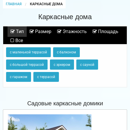
ГЛАВНАЯ
CURRENT:
КАРКАСНЫЕ ДОМА
Каркасные дома
Тип
Размер
Этажность
Площадь
Все
с маленькой террасой
с балконом
с большой террасой
с эркером
с сауной
с гаражом
с террасой
Садовые каркасные домики