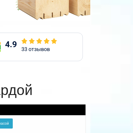
4.9
33
отзывов
ардой
расой