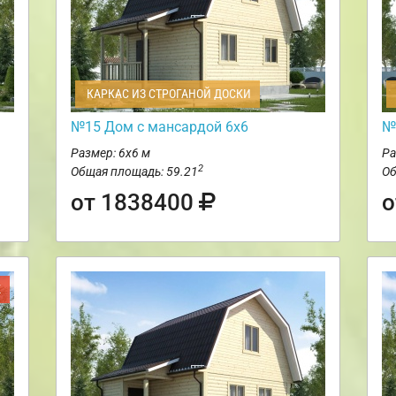
КАРКАС ИЗ СТРОГАНОЙ ДОСКИ
№15 Дом с мансардой 6х6
№
Размер: 6х6 м
Ра
2
Общая площадь: 59.21
Об
от 1838400
о
Ж