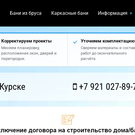
а
Бани из бруса
Каркасные бани
Информация
Корректируем проекты
Уточняем комплектацию
Меняем планировку,
Сверяем материалы и состав
расположение окон, дверей и
работ до окончательного
перегородок.
расчёта.
Курске
+7 921 027-89-