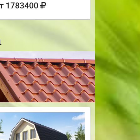
т 1783400
а