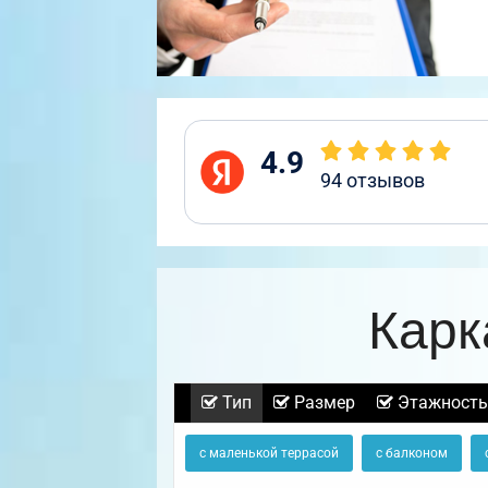
4.9
94
отзывов
Карк
Тип
Размер
Этажность
с маленькой террасой
с балконом