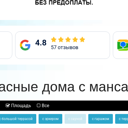
4.8
57
отзывов
асные дома с манс
Площадь
Все
с большой террасой
с эркером
с сауной
с гаражом
с тер