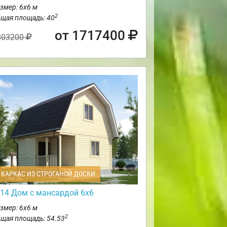
змер: 6х6 м
2
щая площадь: 40
от 1717400
803200
КАРКАС ИЗ СТРОГАНОЙ ДОСКИ
14 Дом с мансардой 6х6
змер: 6х6 м
2
щая площадь: 54.53