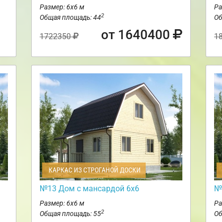
Размер: 6х6 м
Ра
2
Общая площадь: 44
Об
от 1640400
1722350
1
КАРКАС ИЗ СТРОГАНОЙ ДОСКИ
№13 Дом с мансардой 6х6
№
Размер: 6х6 м
Ра
2
Общая площадь: 55
Об