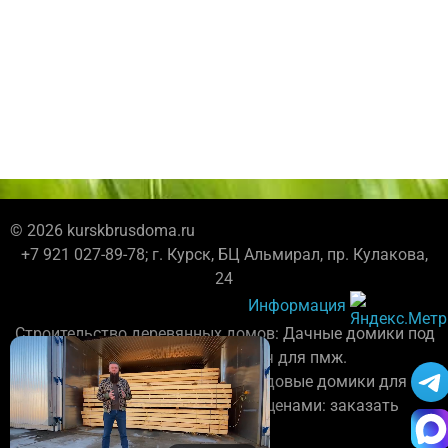
© 2026 kurskbrusdoma.ru
+7 921 027-89-78; г. Курск, БЦ Альмирал, пр. Кулакова,
24
Информация
Строительство деревянных домов: Дачные домики под
усадку, каркасные дома под ключ для пмж.
Бригада плотников постороит садовые домики для
дачи. Каталог проектов с фото и ценами: заказать
домокомплект.