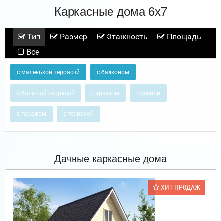
Каркасные дома 6х7
Тип
Размер
Этажность
Площадь
Все
с маленькой террасой
с балконом
с большой террасой
с эркером
с сауной
с гаражом
с террасой
Дачные каркасные дома
ХИТ ПРОДАЖ