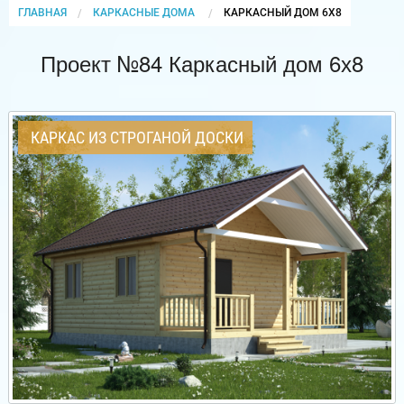
ГЛАВНАЯ
КАРКАСНЫЕ ДОМА
CURRENT:
КАРКАСНЫЙ ДОМ 6Х8
Проект №84 Каркасный дом 6х8
КАРКАС ИЗ СТРОГАНОЙ ДОСКИ