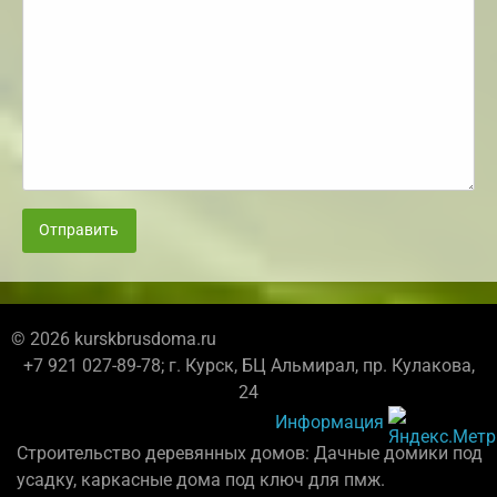
Отправить
© 2026 kurskbrusdoma.ru
+7 921 027-89-78; г. Курск, БЦ Альмирал, пр. Кулакова,
24
Информация
Строительство деревянных домов: Дачные домики под
усадку, каркасные дома под ключ для пмж.