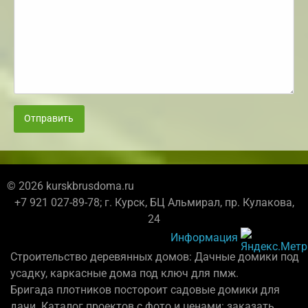
Отправить
© 2026 kurskbrusdoma.ru
+7 921 027-89-78; г. Курск, БЦ Альмирал, пр. Кулакова,
24
Информация
Строительство деревянных домов: Дачные домики под
усадку, каркасные дома под ключ для пмж.
Бригада плотников постороит садовые домики для
дачи. Каталог проектов с фото и ценами: заказать