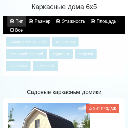
Каркасные дома 6х5
Тип
Размер
Этажность
Площадь
Все
с маленькой террасой
с балконом
с большой террасой
с эркером
с сауной
с гаражом
с террасой
Садовые каркасные домики
ХИТ ПРОДАЖ