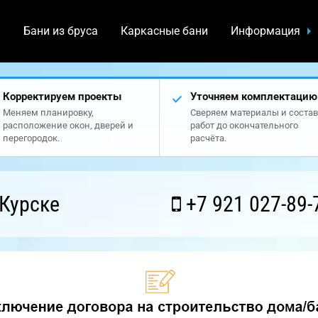
а
Бани из бруса
Каркасные бани
Информация
Корректируем проекты
Уточняем комплектацию
Меняем планировку,
Сверяем материалы и состав
расположение окон, дверей и
работ до окончательного
перегородок.
расчёта.
Курске
+7 921 027-89-