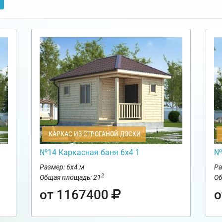
КАРКАС ИЗ СТРОГАНОЙ ДОСКИ
№14 Каркасная баня 6х4 1
№
Размер: 6х4 м
Ра
2
Общая площадь: 21
Об
от 1167400
о