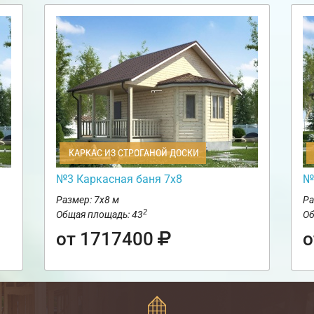
КАРКАС ИЗ СТРОГАНОЙ ДОСКИ
№3 Каркасная баня 7х8
№
Размер: 7х8 м
Ра
2
Общая площадь: 43
Об
от 1717400
о