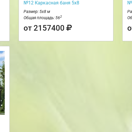
№12 Каркасная баня 5х8
№
Размер: 5х8 м
Ра
2
Общая площадь: 56
Об
от 2157400
о