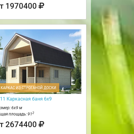
т 1970400
КАРКАС ИЗ СТРОГАНОЙ ДОСКИ
11 Каркасная баня 6х9
змер: 6х9 м
2
щая площадь: 91
т 2674400