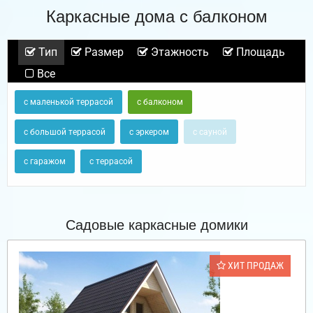
Каркасные дома с балконом
Тип
Размер
Этажность
Площадь
Все
с маленькой террасой
с балконом
с большой террасой
с эркером
с сауной
с гаражом
с террасой
Садовые каркасные домики
ХИТ ПРОДАЖ