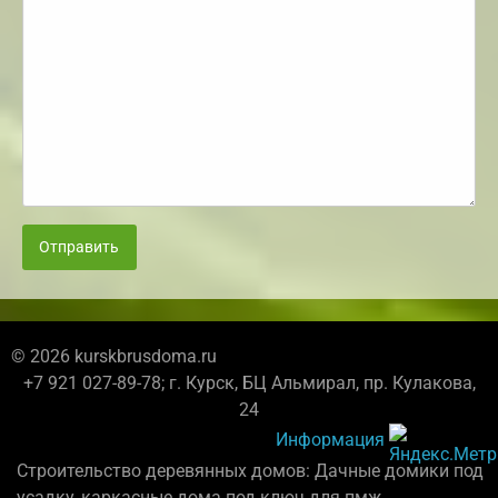
Отправить
© 2026 kurskbrusdoma.ru
+7 921 027-89-78; г. Курск, БЦ Альмирал, пр. Кулакова,
24
Информация
Строительство деревянных домов: Дачные домики под
усадку, каркасные дома под ключ для пмж.