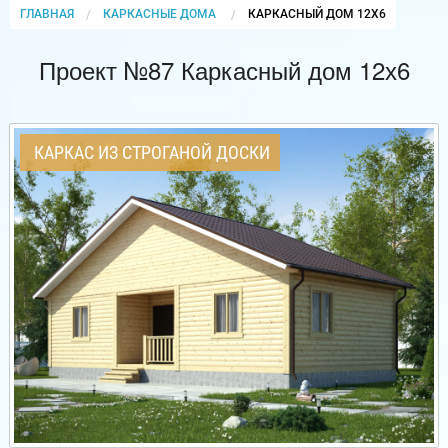
ГЛАВНАЯ
КАРКАСНЫЕ ДОМА
CURRENT:
КАРКАСНЫЙ ДОМ 12Х6
Проект №87 Каркасный дом 12х6
КАРКАС ИЗ СТРОГАНОЙ ДОСКИ