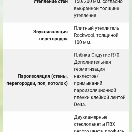
Утепление стен
150/200 мм. согласно
выбранной толщине
утепления.
Плитный утеплитель
Звукоизоляция
Rockwool, толщиной
перегородок
100 мм.
Плёнка Ондутис R70.
Дополнительная
герметизация
Пароизоляция (стены,
нахлёстов/
перегородки, пол, потолок)
примыканий
пароизоляционной
плёнки клейкой лентой
Delta.
Двухкамерные
стеклопакеты ПВХ
белого цвета, профиль