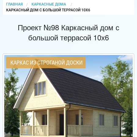
ГЛАВНАЯ
КАРКАСНЫЕ ДОМА
CURRENT:
КАРКАСНЫЙ ДОМ С БОЛЬШОЙ ТЕРРАСОЙ 10Х6
Проект №98 Каркасный дом с
большой террасой 10х6
КАРКАС ИЗ СТРОГАНОЙ ДОСКИ