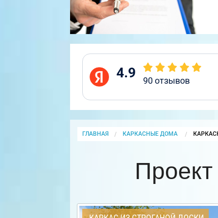
4.9
90
отзывов
ГЛАВНАЯ
КАРКАСНЫЕ ДОМА
CURRENT
КАРКАС
Проект
КАРКАС ИЗ СТРОГАНОЙ ДОСКИ