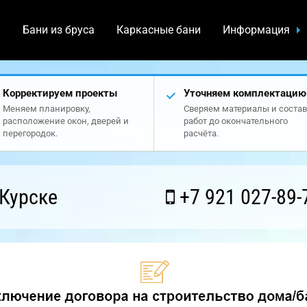
а
Бани из бруса
Каркасные бани
Информация
Корректируем проекты
Уточняем комплектацию
Меняем планировку,
Сверяем материалы и состав
расположение окон, дверей и
работ до окончательного
перегородок.
расчёта.
Курске
+7 921 027-89-