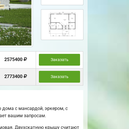
2575400
Заказать
2773400
Заказать
 дома с мансардой, эркером, с
чает вашим запросам.
ьмовая. Двухскатную крышу считают