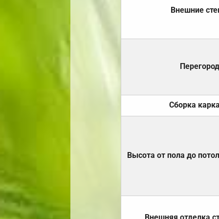
Внешние ст
Перегоро
Сборка карк
Высота от пола до пото
Внешняя отделка с