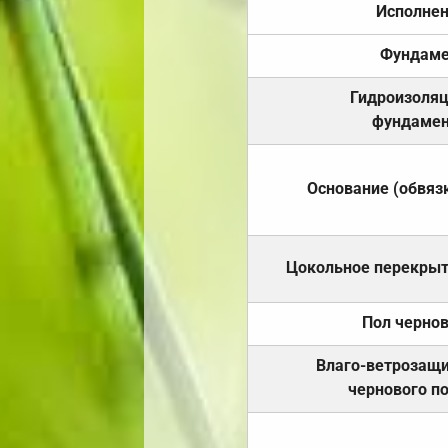
Исполне
Фундаме
Гидроизоля
фундамен
Основание (обвяз
Цокольное перекры
Пол черно
Влаго-ветрозащ
чернового п