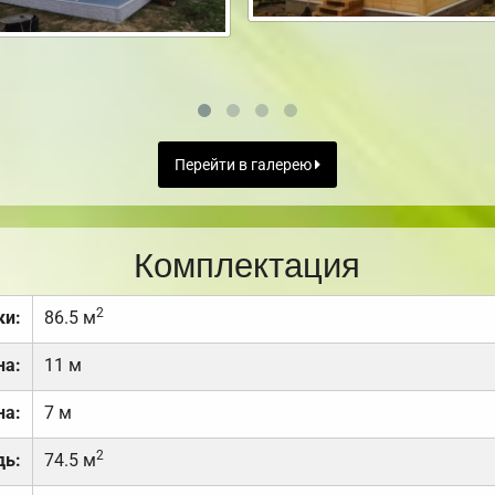
Перейти в галерею
Комплектация
2
ки:
86.5 м
на:
11 м
на:
7 м
2
дь:
74.5 м