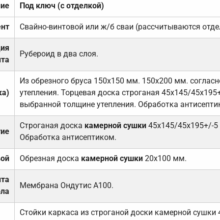
ние
Под ключ (с отделкой)
нт
Свайно-винтовой или ж/б сваи (рассчитываются отде
ция
Рубероид в два слоя.
та
Из обрезного бруса 150х150 мм. 150х200 мм. соглас
ка)
утепления. Торцевая доска строганая 45х145/45х195+
выбранной толщине утепления. Обработка антисепти
Строганая доска
камерной сушки
45х145/45х195+/-5
тие
Обработка антисептиком.
вой
Обрезная доска
камерной сушки
20х100 мм.
ита
Мембрана Ондутис А100.
ола
Стойки каркаса из строганой доски камерной сушки 