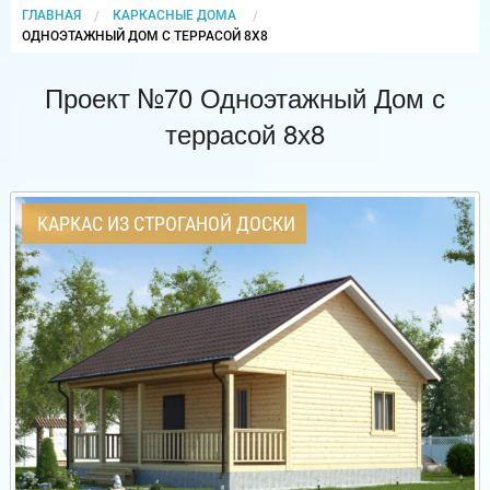
ГЛАВНАЯ
КАРКАСНЫЕ ДОМА
CURRENT:
ОДНОЭТАЖНЫЙ ДОМ С ТЕРРАСОЙ 8Х8
Проект №70 Одноэтажный Дом с
террасой 8х8
КАРКАС ИЗ СТРОГАНОЙ ДОСКИ