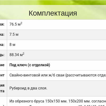
Комплектация
2
ки:
76.5 м
на:
7.5 м
на:
8 м
2
дь:
88.34 м
ние
Под ключ (с отделкой)
нт
Свайно-винтовой или ж/б сваи (рассчитываются отде
ция
Рубероид в два слоя.
та
Из обрезного бруса 150х150 мм. 150х200 мм. соглас