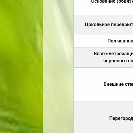
Основание (обвяз
Цокольное перекры
Пол черно
Влаго-ветрозащ
чернового п
Внешние ст
Перегоро