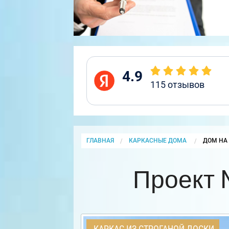
4.9
115
отзывов
ГЛАВНАЯ
КАРКАСНЫЕ ДОМА
CURRENT
ДОМ НА 
Проект 
КАРКАС ИЗ СТРОГАНОЙ ДОСКИ