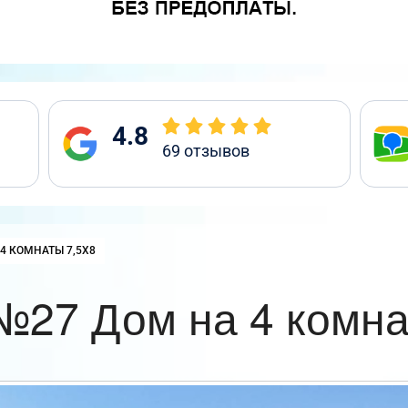
4.8
69
отзывов
:
4 КОМНАТЫ 7,5Х8
№27 Дом на 4 комна