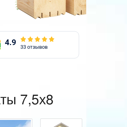
4.9
33
отзывов
ты 7,5х8