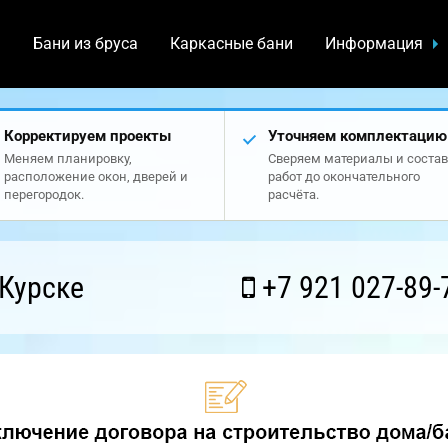
а
Бани из бруса
Каркасные бани
Информация
Корректируем проекты
Уточняем комплектацию
Меняем планировку,
Сверяем материалы и состав
расположение окон, дверей и
работ до окончательного
перегородок.
расчёта.
Курске
+7 921 027-89-