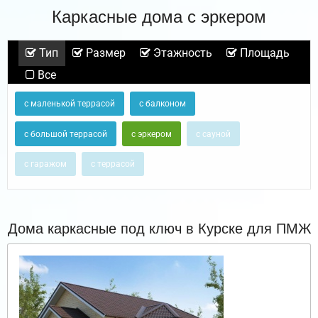
Каркасные дома с эркером
Тип
Размер
Этажность
Площадь
Все
с маленькой террасой
с балконом
с большой террасой
с эркером
с сауной
с гаражом
с террасой
Дома каркасные под ключ в Курске для ПМЖ