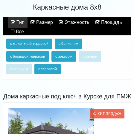
Каркасные дома 8х8
Тип
Размер
Этажность
Площадь
Все
с маленькой террасой
с балконом
с большой террасой
с эркером
с сауной
с гаражом
с террасой
Дома каркасные под ключ в Курске для ПМЖ
ХИТ ПРОДАЖ