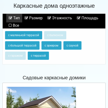
Каркасные дома одноэтажные
Тип
Размер
Этажность
Площадь
Все
с маленькой террасой
с балконом
с большой террасой
с эркером
с сауной
с гаражом
с террасой
Садовые каркасные домики