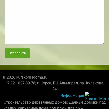
Отправить
© 2026 kurskbrusdoma.ru
+7 921 027-89-78; г. Курск, БЦ Альмирал, пр. Кулакова,
24
Информация
Строительство деревянных домов: Дачные домики под
усадку, каркасные дома под ключ для пмж.