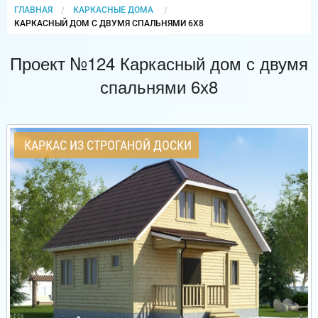
ГЛАВНАЯ
КАРКАСНЫЕ ДОМА
CURRENT:
КАРКАСНЫЙ ДОМ С ДВУМЯ СПАЛЬНЯМИ 6Х8
Проект №124 Каркасный дом с двумя
спальнями 6х8
КАРКАС ИЗ СТРОГАНОЙ ДОСКИ