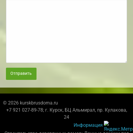
Отправить
© 2026 kurskbrusdoma.ru
+7 921 027-89-78; г. Курск, БЦ Альмирал, пр. Кулакова,
24
Информация