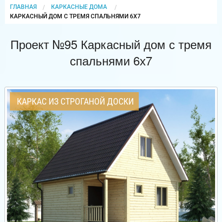
ГЛАВНАЯ
КАРКАСНЫЕ ДОМА
CURRENT:
КАРКАСНЫЙ ДОМ С ТРЕМЯ СПАЛЬНЯМИ 6Х7
Проект №95 Каркасный дом с тремя
спальнями 6х7
КАРКАС ИЗ СТРОГАНОЙ ДОСКИ