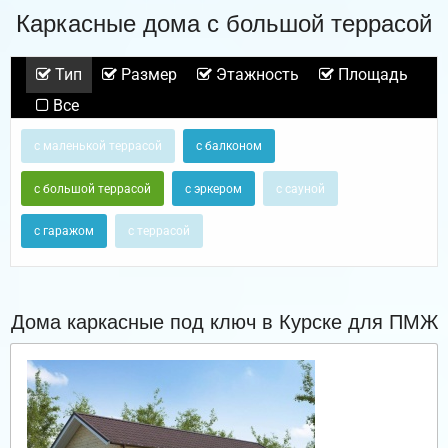
Каркасные дома с большой террасой
Тип
Размер
Этажность
Площадь
Все
с маленькой террасой
с балконом
с большой террасой
с эркером
с сауной
с гаражом
с террасой
Дома каркасные под ключ в Курске для ПМЖ