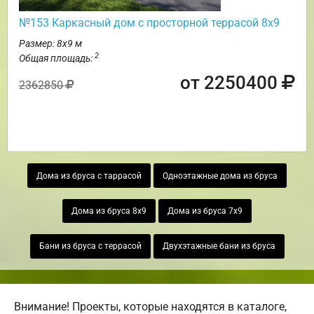
№153 Каркасный дом с просторной террасой 8х9
Размер: 8х9 м
2
Общая площадь:
от 2250400
2362850
Дома из бруса с таррасой
Одноэтажные дома из бруса
Дома из бруса 8х9
Дома из бруса 7х9
Бани из бруса с террасой
Двухэтажные бани из бруса
Внимание! Проекты, которые находятся в каталоге,