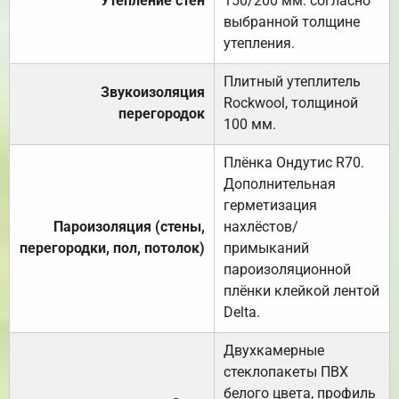
Утепление стен
150/200 мм. согласно
выбранной толщине
утепления.
Плитный утеплитель
Звукоизоляция
Rockwool, толщиной
перегородок
100 мм.
Плёнка Ондутис R70.
Дополнительная
герметизация
Пароизоляция (стены,
нахлёстов/
перегородки, пол, потолок)
примыканий
пароизоляционной
плёнки клейкой лентой
Delta.
Двухкамерные
стеклопакеты ПВХ
белого цвета, профиль