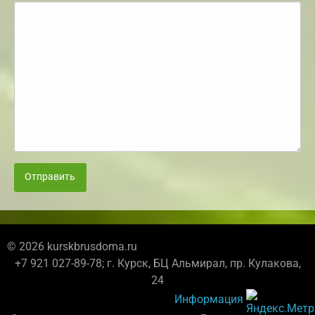
Отправить
© 2026 kurskbrusdoma.ru
+7 921 027-89-78; г. Курск, БЦ Альмирал, пр. Кулакова,
24
Информация