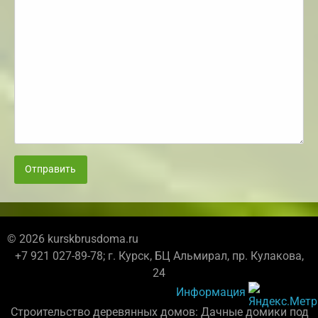
Отправить
© 2026 kurskbrusdoma.ru
+7 921 027-89-78; г. Курск, БЦ Альмирал, пр. Кулакова,
24
Информация
Строительство деревянных домов: Дачные домики под