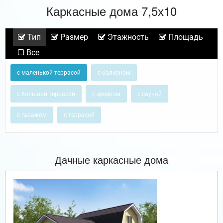
Каркасные дома 7,5х10
Тип
Размер
Этажность
Площадь
Все
с маленькой террасой
с балконом
с большой террасой
с эркером
с сауной
с гаражом
с террасой
Дачные каркасные дома