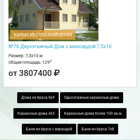
КАРКАС ИЗ СТРОГАНОЙ ДОСКИ
№76 Двухэтажный Дом с мансардой 7,5х10
Размер: 7,5х10 м
2
Общая площадь: 129
от 3807400
Дома из бруса 8х9
Одноэтажные каркасные дома
Каркасные дома 4х5
Каркасные дома более 100 кв.м.
Бани из бруса с верандой
Бани из бруса 7х8