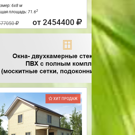
змер: 6х8 м
2
щая площадь: 71.6
от 2454400
577050
ХИТ ПРОДАЖ