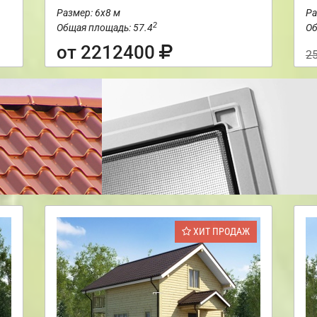
Размер: 6х8 м
Ра
2
Общая площадь: 57.4
Об
от 2212400
2
ХИТ ПРОДАЖ