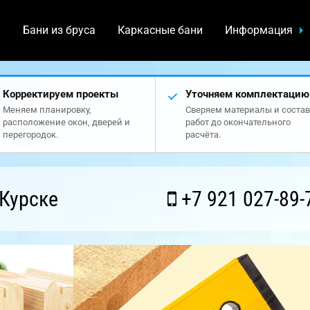
а
Бани из бруса
Каркасные бани
Информация
Корректируем проекты
Уточняем комплектацию
Меняем планировку,
Сверяем материалы и состав
расположение окон, дверей и
работ до окончательного
перегородок.
расчёта.
Курске
+7 921 027-89-