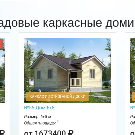
адовые каркасные доми
Ж
КАРКАС ИЗ СТРОГАНОЙ ДОСКИ
№55 Дом 6х8
№
Размер: 6х8 м
Ра
2
Общая площадь:
Об
от 1673400
о