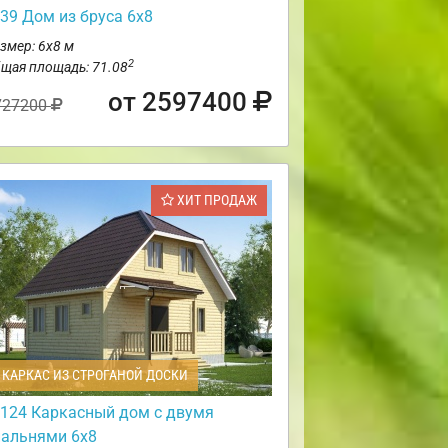
39 Дом из бруса 6х8
змер: 6х8 м
2
щая площадь: 71.08
от 2597400
727200
ХИТ ПРОДАЖ
КАРКАС ИЗ СТРОГАНОЙ ДОСКИ
124 Каркасный дом с двумя
пальнями 6х8