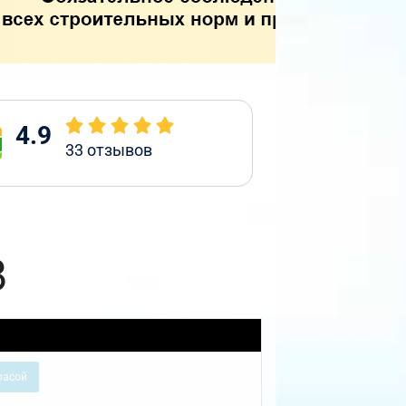
4.9
33
отзывов
8
расой