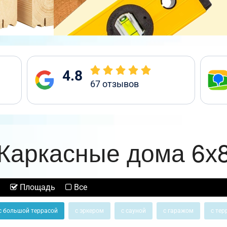
4.8
67
отзывов
Каркасные дома 6х
Площадь
Все
с большой террасой
с эркером
с сауной
с гаражом
с тер