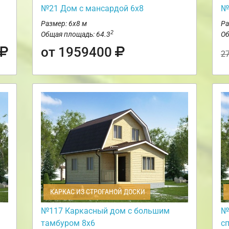
№21 Дом с мансардой 6х8
№
Размер: 6х8 м
Ра
2
Общая площадь: 64.3
Об
от 1959400
2
КАРКАС ИЗ СТРОГАНОЙ ДОСКИ
№117 Каркасный дом с большим
№
тамбуром 8х6
с