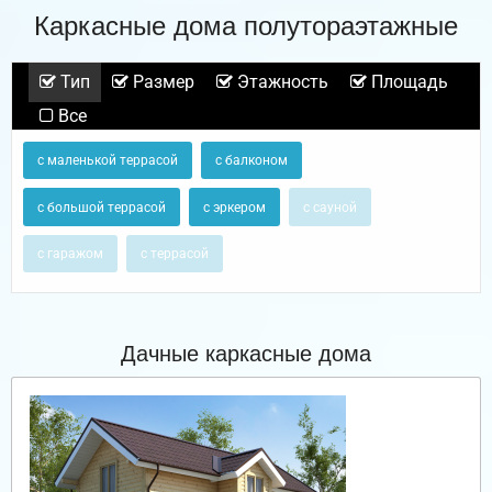
Каркасные дома полутораэтажные
Тип
Размер
Этажность
Площадь
Все
с маленькой террасой
с балконом
с большой террасой
с эркером
с сауной
с гаражом
с террасой
Дачные каркасные дома