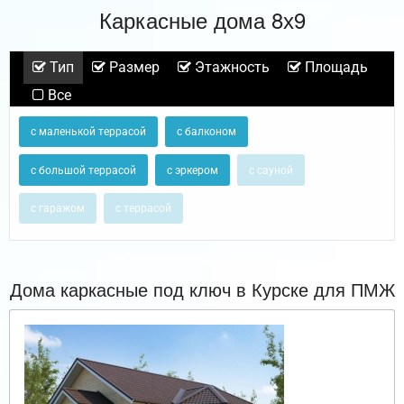
Каркасные дома 8х9
Тип
Размер
Этажность
Площадь
Все
с маленькой террасой
с балконом
с большой террасой
с эркером
с сауной
с гаражом
с террасой
Дома каркасные под ключ в Курске для ПМЖ