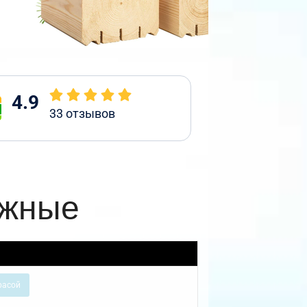
4.9
33
отзывов
ажные
расой