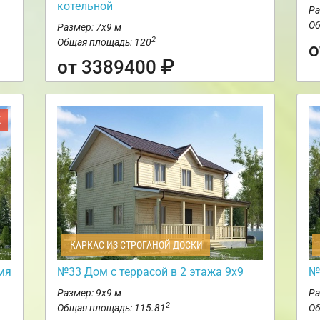
котельной
Ра
Об
Размер: 7х9 м
2
Общая площадь: 120
о
от 3389400
Ж
КАРКАС ИЗ СТРОГАНОЙ ДОСКИ
мя
№33 Дом с террасой в 2 этажа 9х9
№
Размер: 9х9 м
Ра
2
Общая площадь: 115.81
Об