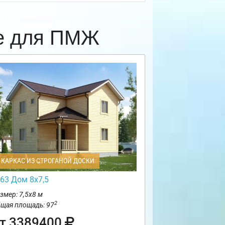
ке для ПМЖ
КАРКАС ИЗ СТРОГАНОЙ ДОСКИ
63 Дом 8х7,5
змер: 7,5х8 м
2
щая площадь: 97
т 3389400