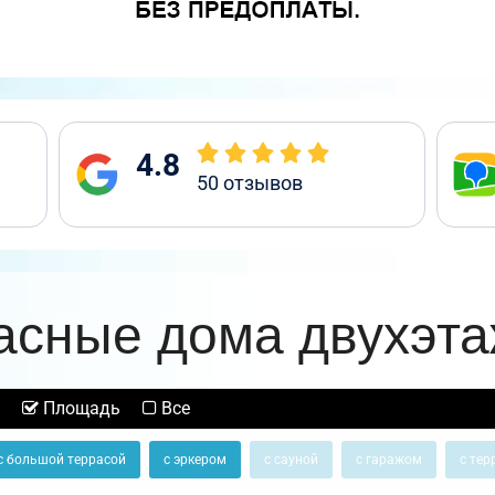
4.8
50
отзывов
асные дома двухэт
Площадь
Все
с большой террасой
с эркером
с сауной
с гаражом
с тер