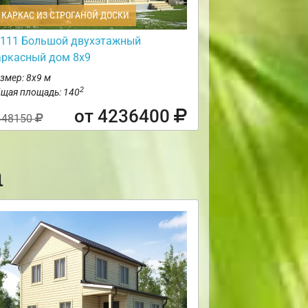
КАРКАС ИЗ СТРОГАНОЙ ДОСКИ
111 Большой двухэтажный
аркасный дом 8х9
змер: 8х9 м
2
щая площадь: 140
от 4236400
448150
а