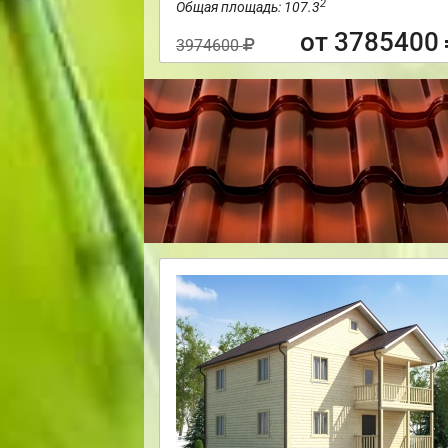
2
Общая площадь: 107.3
от 3785400
3974600