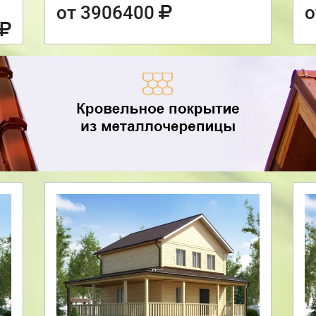
от 3906400
о