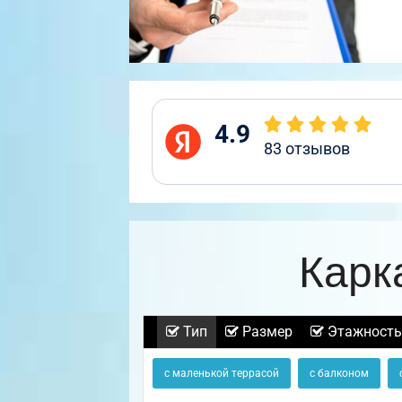
4.9
83
отзывов
Карк
Тип
Размер
Этажность
с маленькой террасой
с балконом