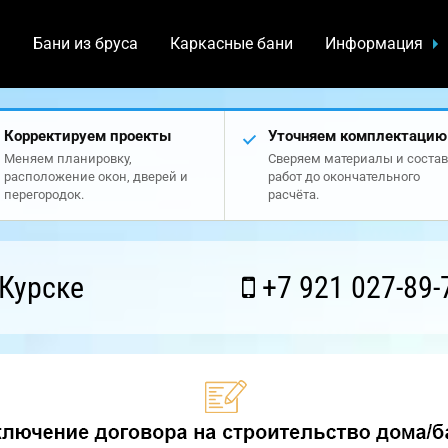
а
Бани из бруса
Каркасные бани
Информация
Корректируем проекты
Уточняем комплектацию
Меняем планировку,
Сверяем материалы и состав
расположение окон, дверей и
работ до окончательного
перегородок.
расчёта.
Курске
+7 921 027-89-