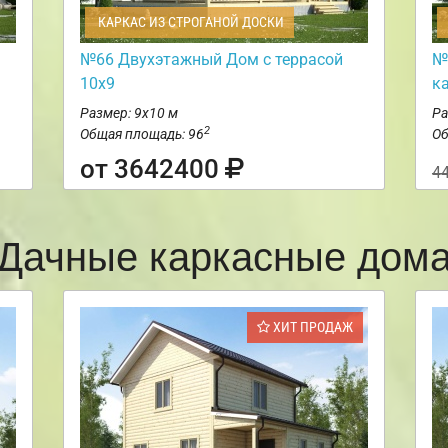
КАРКАС ИЗ СТРОГАНОЙ ДОСКИ
№66 Двухэтажный Дом с террасой
№
10х9
к
Размер: 9х10 м
Ра
2
Общая площадь: 96
Об
от 3642400
4
Дачные каркасные дом
ХИТ ПРОДАЖ