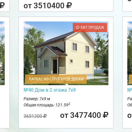
от 3510400
ХИТ ПРОДАЖ
КАРКАС ИЗ СТРОГАНОЙ ДОСКИ
м
№40 Дом в 2 этажа 7х9
№
Размер: 7х9 м
Ра
2
Общая площадь: 121.59
Об
от 3477400
о
3651200