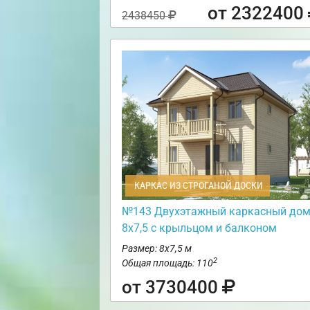
от 2322400
2438450
КАРКАС ИЗ СТРОГАНОЙ ДОСКИ
№143 Двухэтажный каркасный до
8х7,5 с крыльцом и балконом
Размер: 8х7,5 м
2
Общая площадь: 110
от 3730400