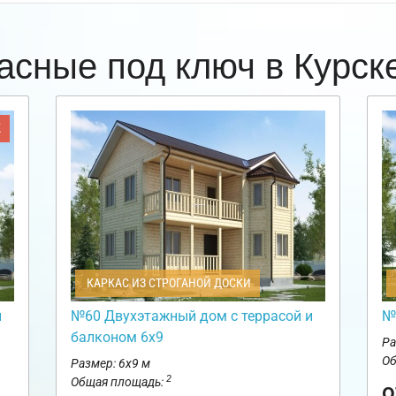
асные под ключ в Курс
Ж
КАРКАС ИЗ СТРОГАНОЙ ДОСКИ
и
№60 Двухэтажный дом с террасой и
№
балконом 6х9
Ра
Об
Размер: 6х9 м
2
Общая площадь:
о