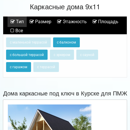
Каркасные дома 9х11
Тип
Размер
Этажность
Площадь
Все
с маленькой террасой
с балконом
с большой террасой
с эркером
с сауной
с гаражом
с террасой
Дома каркасные под ключ в Курске для ПМЖ