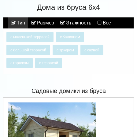
Дома из бруса 6х4
Тип
Размер
Этажность
Все
с маленькой террасой
с балконом
с большой террасой
с эркером
с сауной
с гаражом
с террасой
Садовые домики из бруса