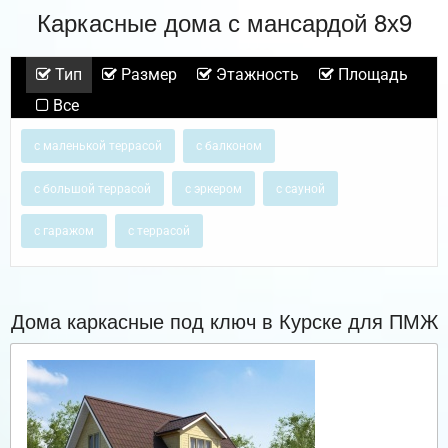
Каркасные дома с мансардой 8х9
Тип
Размер
Этажность
Площадь
Все
с маленькой террасой
с балконом
с большой террасой
с эркером
с сауной
с гаражом
с террасой
Дома каркасные под ключ в Курске для ПМЖ