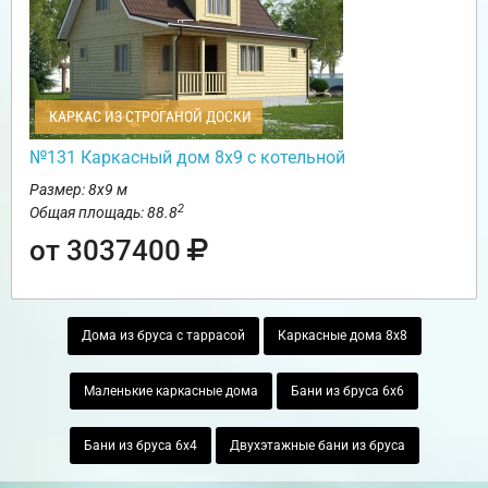
КАРКАС ИЗ СТРОГАНОЙ ДОСКИ
№131 Каркасный дом 8х9 с котельной
Размер: 8х9 м
2
Общая площадь: 88.8
от 3037400
Дома из бруса с таррасой
Каркасные дома 8х8
Маленькие каркасные дома
Бани из бруса 6х6
Бани из бруса 6х4
Двухэтажные бани из бруса