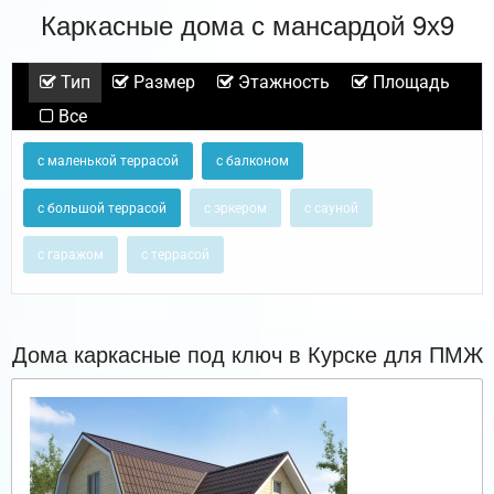
Каркасные дома с мансардой 9х9
Тип
Размер
Этажность
Площадь
Все
с маленькой террасой
с балконом
с большой террасой
с эркером
с сауной
с гаражом
с террасой
Дома каркасные под ключ в Курске для ПМЖ