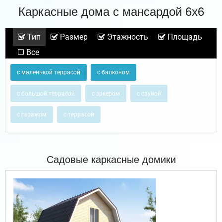
Каркасные дома с мансардой 6х6
Тип
Размер
Этажность
Площадь
Все
с маленькой террасой
с балконом
с большой террасой
с эркером
с сауной
с гаражом
с террасой
Садовые каркасные домики