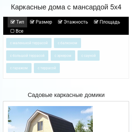
Каркасные дома с мансардой 5х4
Тип
Размер
Этажность
Площадь
Все
с маленькой террасой
с балконом
с большой террасой
с эркером
с сауной
с гаражом
с террасой
Садовые каркасные домики