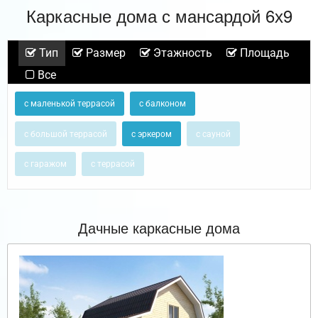
Каркасные дома с мансардой 6х9
Тип
Размер
Этажность
Площадь
Все
с маленькой террасой
с балконом
с большой террасой
с эркером
с сауной
с гаражом
с террасой
Дачные каркасные дома