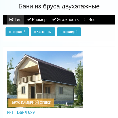
Бани из бруса двухэтажные
Тип
Размер
Этажность
Все
с террасой
с балконом
с верандой
БРУС КАМЕРНОЙ СУШКИ
№11 Баня 6х9