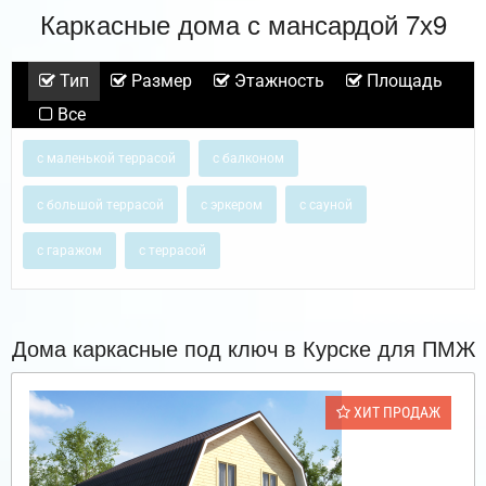
Каркасные дома с мансардой 7х9
Тип
Размер
Этажность
Площадь
Все
с маленькой террасой
с балконом
с большой террасой
с эркером
с сауной
с гаражом
с террасой
Дома каркасные под ключ в Курске для ПМЖ
ХИТ ПРОДАЖ