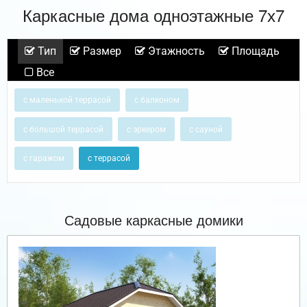
Каркасные дома одноэтажные 7х7
Тип
Размер
Этажность
Площадь
Все
с маленькой террасой
с балконом
с большой террасой
с эркером
с сауной
с гаражом
с террасой
Садовые каркасные домики