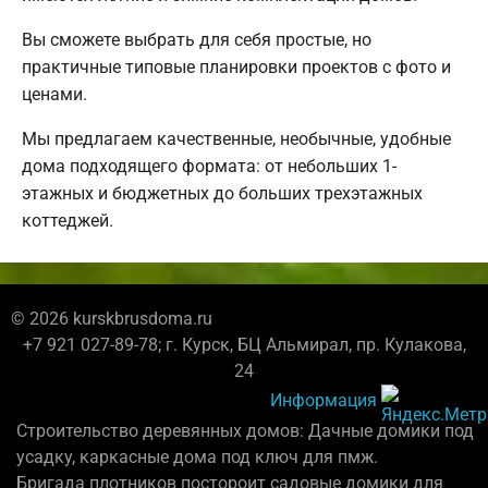
Вы сможете выбрать для себя простые, но
практичные типовые планировки проектов с фото и
ценами.
Мы предлагаем качественные, необычные, удобные
дома подходящего формата: от небольших 1-
этажных и бюджетных до больших трехэтажных
коттеджей.
© 2026 kurskbrusdoma.ru
+7 921 027-89-78; г. Курск, БЦ Альмирал, пр. Кулакова,
24
Информация
Строительство деревянных домов: Дачные домики под
усадку, каркасные дома под ключ для пмж.
Бригада плотников постороит садовые домики для