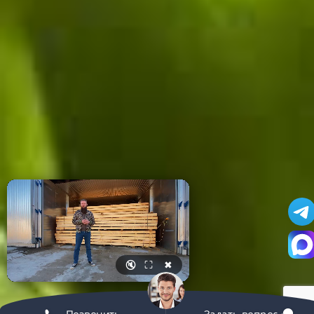
🔇
⛶
✖
Позвонить
Задать вопрос