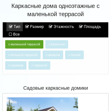
Каркасные дома одноэтажные с
маленькой террасой
Тип
Размер
Этажность
Площадь
Все
с маленькой террасой
с балконом
с большой террасой
с эркером
с сауной
с гаражом
с террасой
Садовые каркасные домики