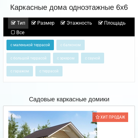
Каркасные дома одноэтажные 6х6
Тип
Размер
Этажность
Площадь
Все
с маленькой террасой
с балконом
с большой террасой
с эркером
с сауной
с гаражом
с террасой
Садовые каркасные домики
ХИТ ПРОДАЖ