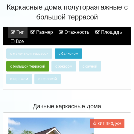
Каркасные дома полутораэтажные с
большой террасой
Тип
Размер
Этажность
Площадь
Все
с маленькой террасой
с балконом
с большой террасой
с эркером
с сауной
с гаражом
с террасой
Дачные каркасные дома
ХИТ ПРОДАЖ