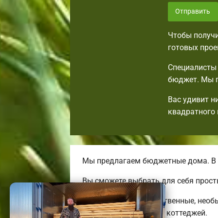
Отправить
Чтобы получи
готовых прое
Специалисты 
бюджет. Мы п
Вас удивит н
квадратного 
Мы предлагаем бюджетные дома. В 
Вы сможете выбрать для себя прост
Мы предлагаем качественные, необ
больших трехэтажных коттеджей.