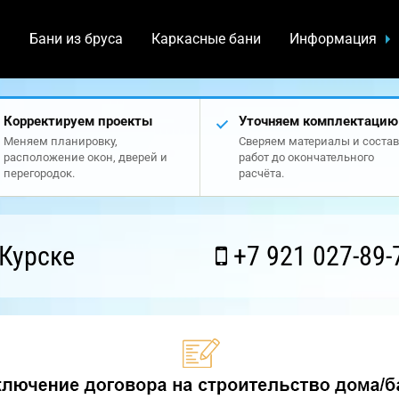
а
Бани из бруса
Каркасные бани
Информация
Корректируем проекты
Уточняем комплектацию
Меняем планировку,
Сверяем материалы и состав
расположение окон, дверей и
работ до окончательного
перегородок.
расчёта.
Курске
+7 921 027-89-