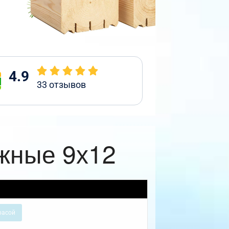
4.9
33
отзывов
жные 9х12
расой