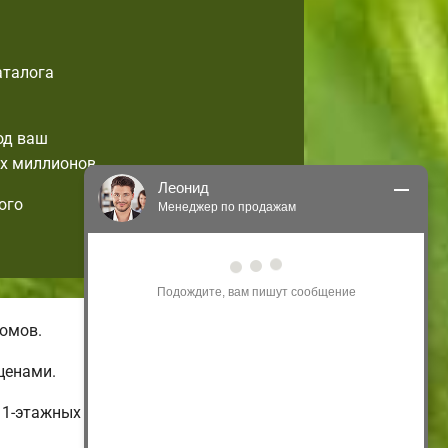
аталога
од ваш
х миллионов.
Леонид
ого
Менеджер по продажам
Здравствуйте! Я могу 
проконсультировать Вас по нашим 
акциям и проектам.
Только что
омов.
ценами.
 1-этажных и бюджетных до