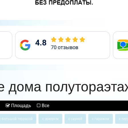
4.8
70
отзывов
е дома полутораэта
Площадь
Все
с большой террасой
с эркером
с сауной
с гаражом
с тер