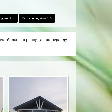
 дома 8х8
Каркасные дома 6х5
т балкон, террасу, гараж, веранду,