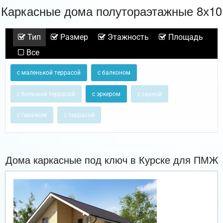
Каркасные дома полутораэтажные 8х10
Тип
Размер
Этажность
Площадь
Все
с маленькой террасой
с балконом
с большой террасой
с эркером
с сауной
с гаражом
с террасой
Дома каркасные под ключ в Курске для ПМЖ