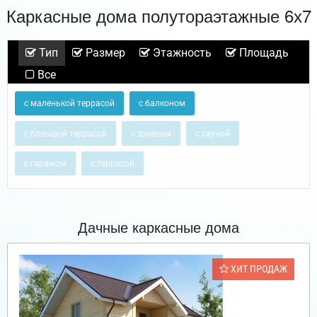
Каркасные дома полутораэтажные 6х7
Тип
Размер
Этажность
Площадь
Все
с маленькой террасой
с балконом
с большой террасой
с эркером
с сауной
с гаражом
с террасой
Дачные каркасные дома
ХИТ ПРОДАЖ