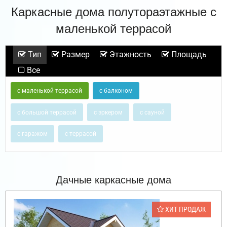
Каркасные дома полутораэтажные с
маленькой террасой
Тип
Размер
Этажность
Площадь
Все
с маленькой террасой
с балконом
с большой террасой
с эркером
с сауной
с гаражом
с террасой
Дачные каркасные дома
ХИТ ПРОДАЖ