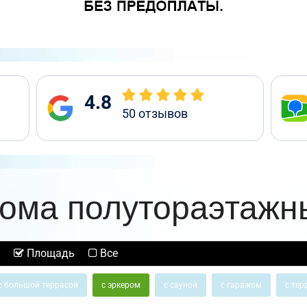
4.8
50
отзывов
ома полутораэтажн
Площадь
Все
с большой террасой
с эркером
с сауной
с гаражом
с тер