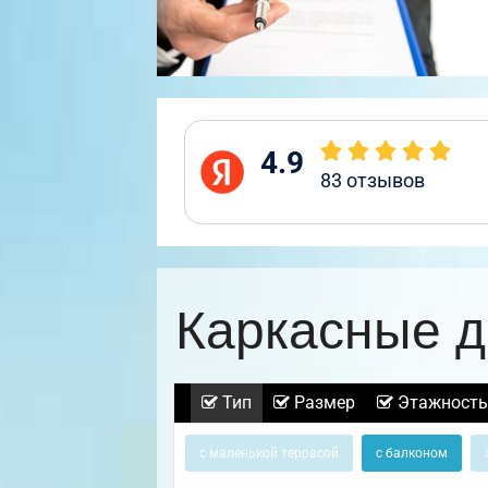
4.9
83
отзывов
Каркасные д
Тип
Размер
Этажность
с маленькой террасой
с балконом