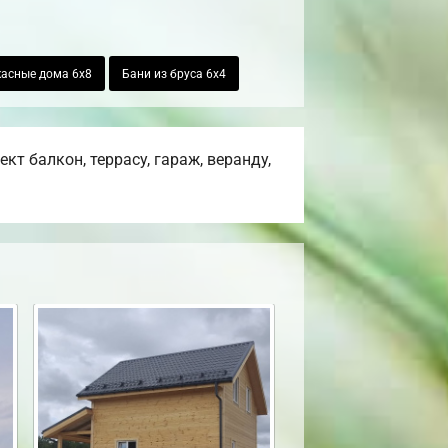
асные дома 6х8
Бани из бруса 6х4
т балкон, террасу, гараж, веранду,