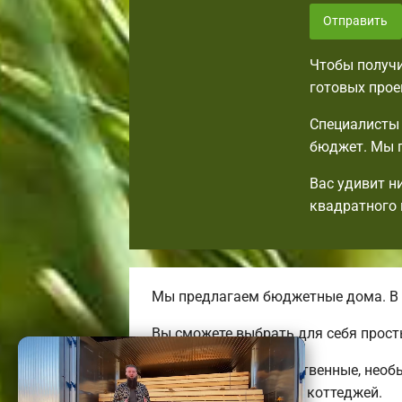
Отправить
Чтобы получи
готовых прое
Специалисты 
бюджет. Мы п
Вас удивит н
квадратного 
Мы предлагаем бюджетные дома. В 
Вы сможете выбрать для себя прост
Мы предлагаем качественные, необ
больших трехэтажных коттеджей.