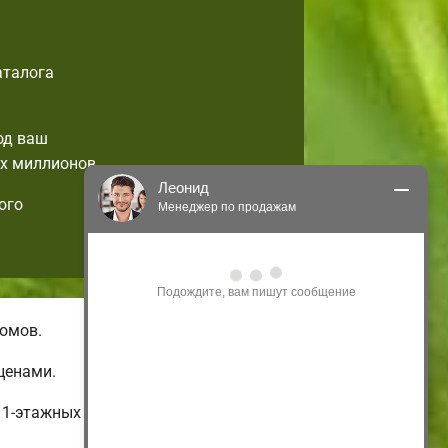
аталога
од ваш
х миллионов.
Леонид
ого
Менеджер по продажам
Здравствуйте! Я могу 
проконсультировать Вас по нашим 
акциям и проектам.
Только что
омов.
ценами.
 1-этажных и бюджетных до