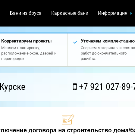
а
Бани из бруса
Каркасные бани
Информация
Корректируем проекты
Уточняем комплектацию
Меняем планировку,
Сверяем материалы и состав
расположение окон, дверей и
работ до окончательного
перегородок.
расчёта.
Курске
+7 921 027-89-