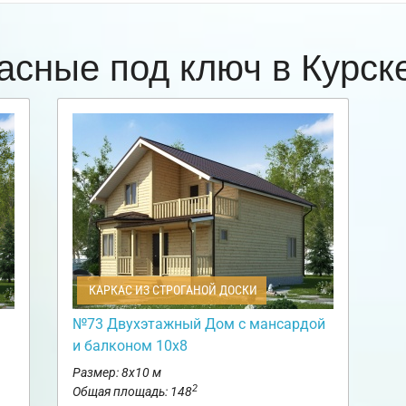
асные под ключ в Курс
КАРКАС ИЗ СТРОГАНОЙ ДОСКИ
№73 Двухэтажный Дом с мансардой
и балконом 10х8
Размер: 8х10 м
2
Общая площадь: 148