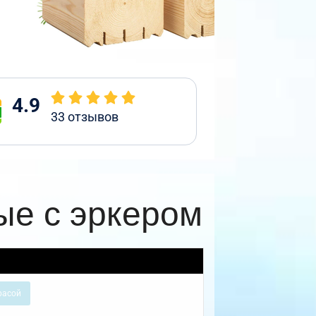
4.9
33
отзывов
ые с эркером
расой