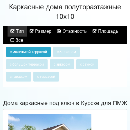
Каркасные дома полутораэтажные
10х10
Тип
Размер
Этажность
Площадь
Все
с маленькой террасой
с балконом
с большой террасой
с эркером
с сауной
с гаражом
с террасой
Дома каркасные под ключ в Курске для ПМЖ