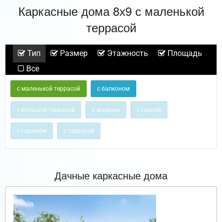
Каркасные дома 8х9 с маленькой
террасой
Тип
Размер
Этажность
Площадь
Все
с маленькой террасой
с балконом
с большой террасой
с эркером
с сауной
с гаражом
с террасой
Дачные каркасные дома