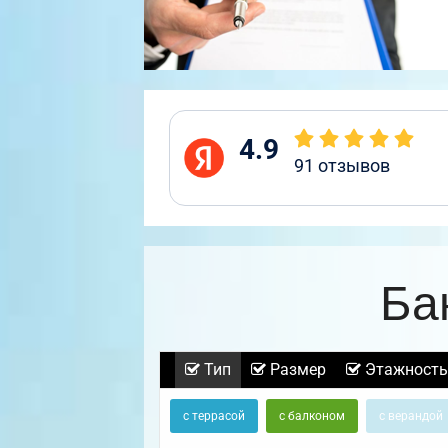
4.9
91
отзывов
Ба
Тип
Размер
Этажность
с террасой
с балконом
с верандой