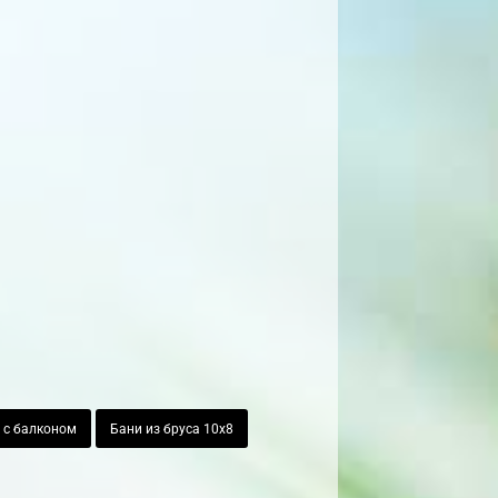
 с балконом
Бани из бруса 10х8