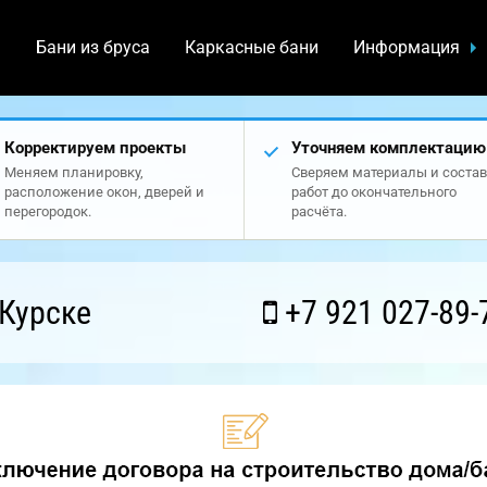
а
Бани из бруса
Каркасные бани
Информация
Корректируем проекты
Уточняем комплектацию
Меняем планировку,
Сверяем материалы и состав
расположение окон, дверей и
работ до окончательного
перегородок.
расчёта.
Курске
+7 921 027-89-