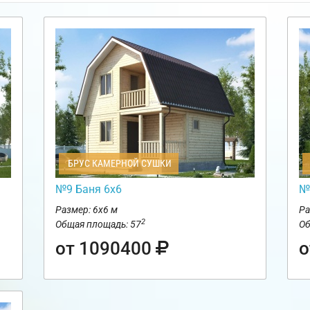
БРУС КАМЕРНОЙ СУШКИ
№9 Баня 6х6
№
Размер: 6х6 м
Ра
2
Общая площадь: 57
Об
от 1090400
о