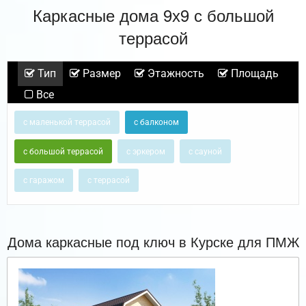
Каркасные дома 9х9 с большой
террасой
Тип
Размер
Этажность
Площадь
Все
с маленькой террасой
с балконом
с большой террасой
с эркером
с сауной
с гаражом
с террасой
Дома каркасные под ключ в Курске для ПМЖ