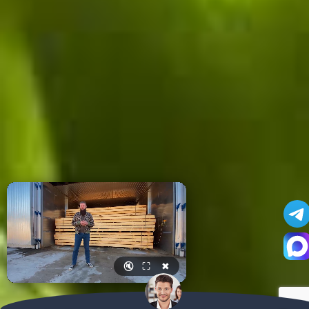
🔇
⛶
✖