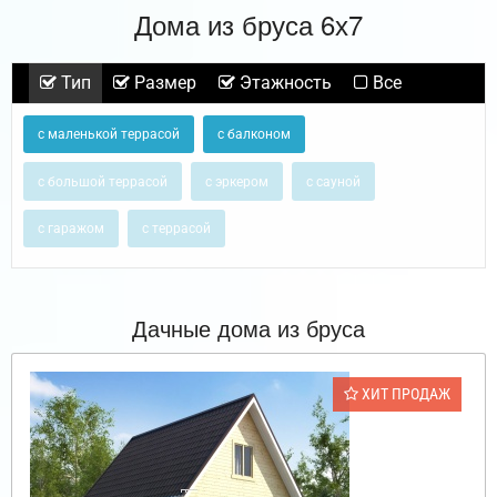
Дома из бруса 6х7
Тип
Размер
Этажность
Все
с маленькой террасой
с балконом
с большой террасой
с эркером
с сауной
с гаражом
с террасой
Дачные дома из бруса
ХИТ ПРОДАЖ